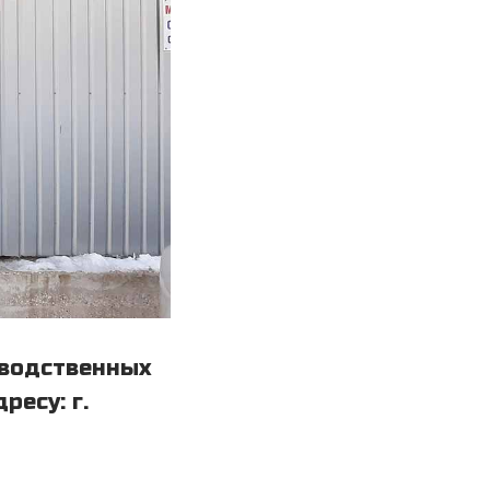
зводственных
есу: г.