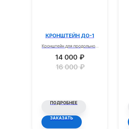
1
КРОНШТЕЙН ДО-1
ления
Кронштейн для продольной
нзель"
скрутки и изготовления
14 000
₽
мм.
«шишек».
16 000
₽
ПОДРОБНЕЕ
ЗАКАЗАТЬ