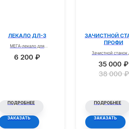
ЛЕКАЛО ДЛ-3
ЗАЧИСТНОЙ СТ
ПРОФИ
МЕГА-лекало для
изготовления элементов
Зачистной станок 
6 200
₽
ковки "волюта" и "завиток"
профильной трубы 
35 000
₽
Ø до 460 мм. и «вензеля»
специализирован
размером 460x320 мм.
оборудование,
38 000
₽
предназначенное 
механической обра
металлических т
прямоугольного
квадратного или кру
ПОДРОБНЕЕ
ПОДРОБНЕЕ
сечения.
ЗАКАЗАТЬ
ЗАКАЗАТЬ