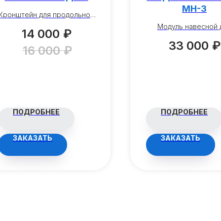
МН-3
Кронштейн для продольной
скрутки и изготовления
Модуль навесной 
14 000
₽
«шишек».
нанесения факту
33 000
₽
“ромбовидная” 
16 000
₽
профильную трубу 1
20х20, 25х25, 30х
ПОДРОБНЕЕ
ПОДРОБНЕЕ
ЗАКАЗАТЬ
ЗАКАЗАТЬ