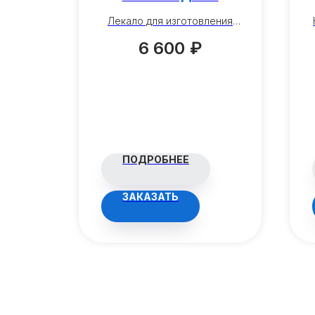
Лекало для изготовления
элементов ковки "вензель"
для
6 600
₽
размером 140x100 мм.
ра) на
ющим
вкой
иками
ПОДРОБНЕЕ
ЗАКАЗАТЬ